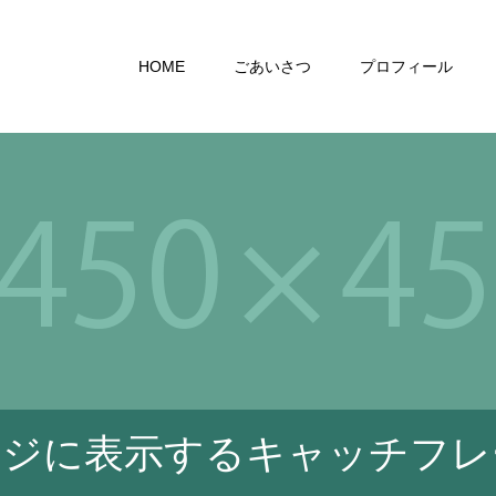
HOME
ごあいさつ
プロフィール
ージに表示するキャッチフレ