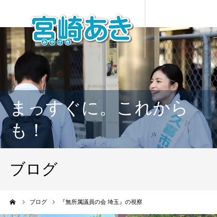
まっすぐに。これから
も！
ブログ
ーム
ブログ
『無所属議員の会 埼玉』の視察