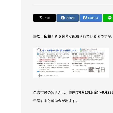
Post
Share
Hatena
順次、
広報くき５月号
が配布されている頃ですが
久喜市民の皆さんは、市内で
6月13日(金)〜8月29
申請すると補助金が出ます。