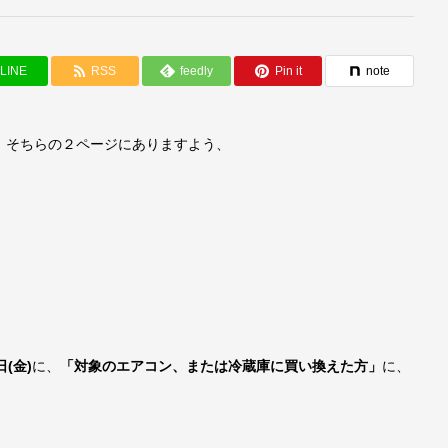
LINE
RSS
feedly
Pin it
note
、そちらの２ページにありますよう、
日(金)
に、
「対象のエアコン、または冷蔵庫に買い換えた方」
に、