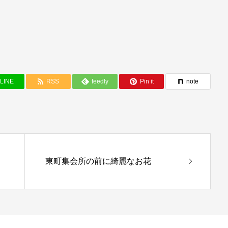
LINE
RSS
feedly
Pin it
note
東町集会所の前に綺麗なお花