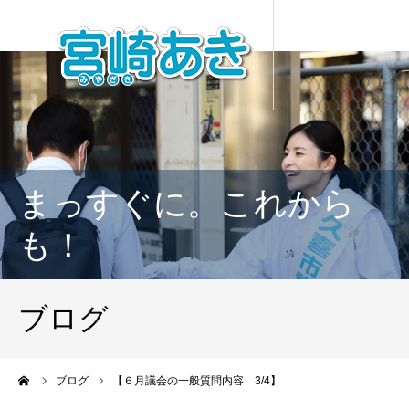
まっすぐに。これから
も！
ブログ
ーム
ブログ
【６月議会の一般質問内容 3/4】