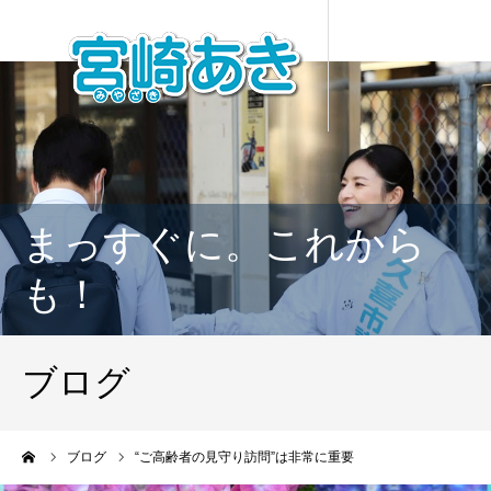
まっすぐに。これから
も！
ブログ
ーム
ブログ
“ご高齢者の見守り訪問”は非常に重要