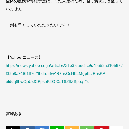
全体の点検や修繕予定は、まだ未定のため、全く解決には至って
いません！
一刻も早くしていただきたいです！
【Yahoo!ニュース】
https://news.yahoo.co.jp/articles/31e3f6aec8c9c7b663a3105877
f33b9a91f6187e?fbclid=IwAR2usOsHELMgpEcIRnsKP-
uldqq6bwOpUsfCPpsbKEQtCsT6Z8ZBpbq-YdI
宮崎あき