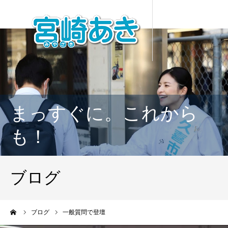
まっすぐに。これから
も！
ブログ
ーム
ブログ
一般質問で登壇