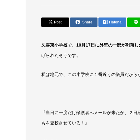
Post
Share
Hatena
久喜東小学校
で、
10月17日に外壁の一部が剥落
げられたそうです。
私は地元で、この小学校に１番近くの議員だから
『当日に一度だけ保護者へメールが来たが、２日
もを登校させている！』