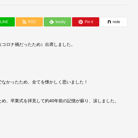
LINE
RSS
feedly
Pin it
note
（コロナ禍だったため）出席しました。
でなかったため、全てを懐かしく思いました！
ため、卒業式を拝見して約40年前の記憶が蘇り、涙しました。