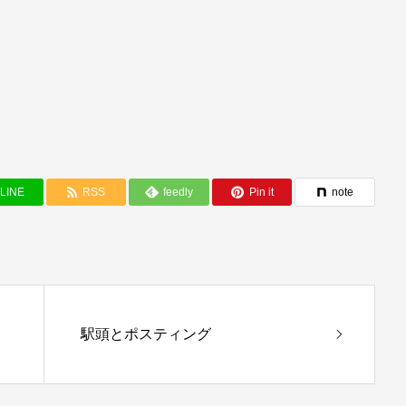
LINE
RSS
feedly
Pin it
note
駅頭とポスティング