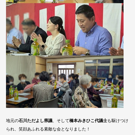
地元の
石川ただよし県議
、そして
橋本みきひこ代議士
も駆けつけ
られ、笑顔あふれる素敵な会となりました！