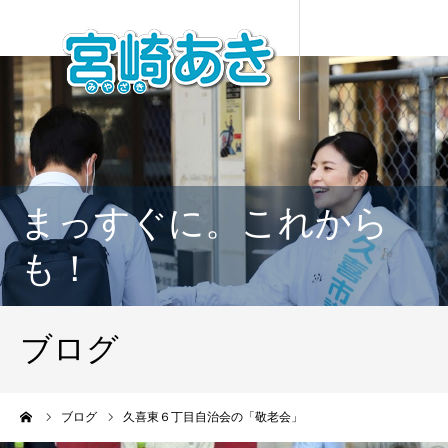
まっすぐに。これから
も！
ブログ
ーム
ブログ
久喜東６丁目自治会の「敬老会」