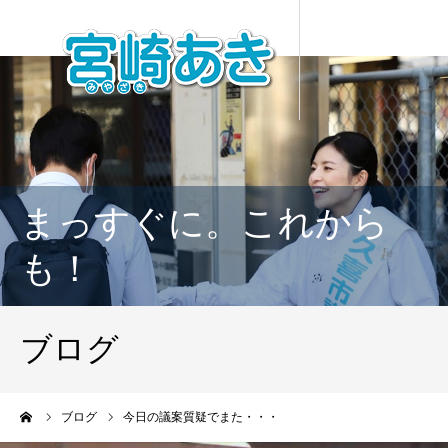
まっすぐに。これから
も！
ブログ
ーム
ブログ
今日の議案質疑でまた・・・