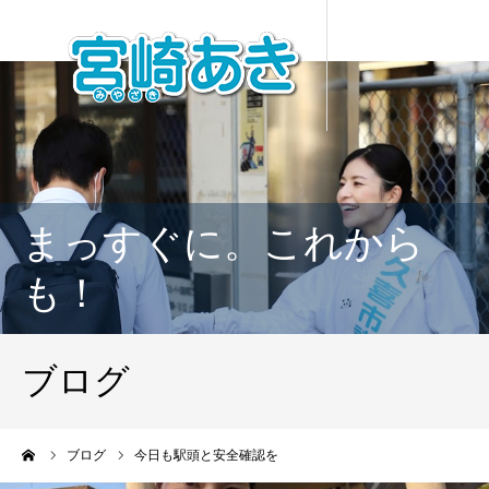
まっすぐに。これから
も！
ブログ
ーム
ブログ
今日も駅頭と安全確認を