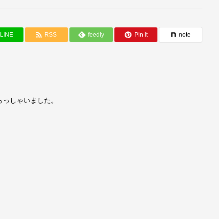
LINE
RSS
feedly
Pin it
note
らっしゃいました。