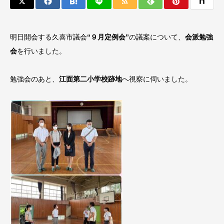
明日開会する久喜市議会
“９月定例会”
の議案について、
会派勉強
会
を行いました。
勉強会のあと、
江面第二小学校跡地
へ視察に伺いました。