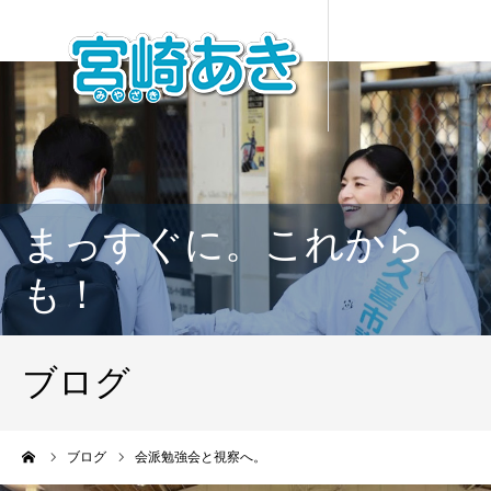
まっすぐに。これから
も！
ブログ
ーム
ブログ
会派勉強会と視察へ。