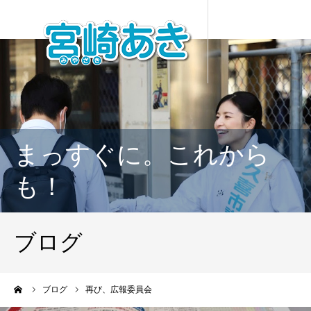
まっすぐに。これから
も！
ブログ
ーム
ブログ
再び、広報委員会