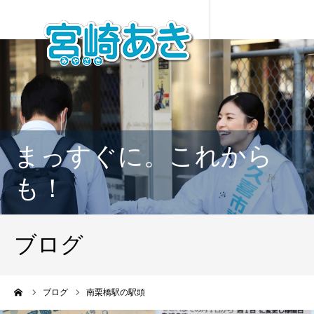
まっすぐに。これから
も！
ブログ
ーム
ブログ
南栗橋駅の駅頭