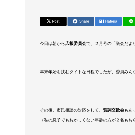
Post
Share
Hatena
今日は朝から
広報委員会
で、２月号の「議会だよ
年末年始を挟むタイトな日程でしたが、委員みん
その後、市民相談の対応をして、
賀詞交歓会
もあ
（私の息子でもおかしくない年齢の方が２名もおられ