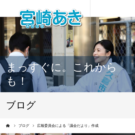
まっすぐに。これから
も！
ブログ
ーム
ブログ
広報委員会による「議会だより」作成