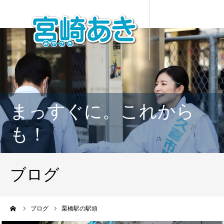
まっすぐに。これから
も！
ブログ
ーム
ブログ
栗橋駅の駅頭