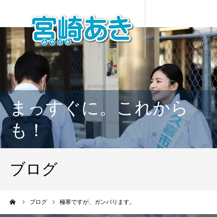
まっすぐに。これから
も！
ブログ
ーム
ブログ
極寒ですが、ガンバります。