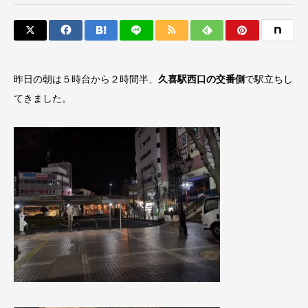
昨日の朝は５時台から２時間半、
久喜駅西口の交番側
で駅立ちし
てきました。