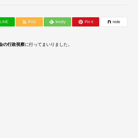
LINE
RSS
feedly
Pin it
note
会の行政視察
に行ってまいりました。