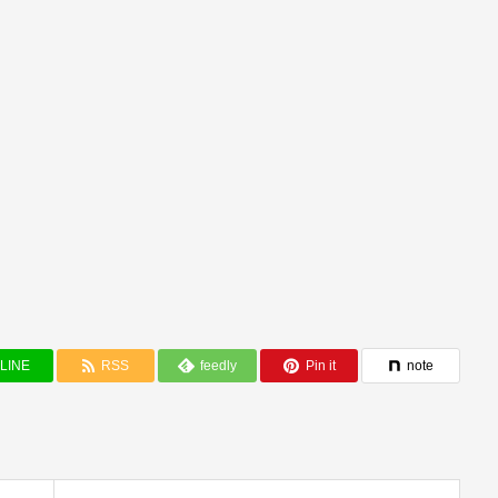
LINE
RSS
feedly
Pin it
note