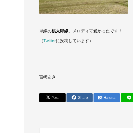
単線の
桃太郎線
、メロディ可愛かったです！
（
Twitter
に投稿しています）
宮崎あき
Post
Share
Hatena