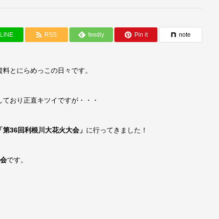
LINE
RSS
feedly
Pin it
note
資料とにらめっこの日々です。
しており正直キツイですが・・・
「第36回利根川大花火大会」
に行ってきました！
大会
です。