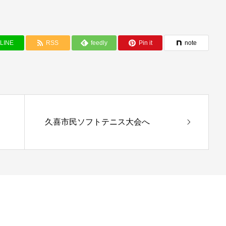
LINE
RSS
feedly
Pin it
note
久喜市民ソフトテニス大会へ