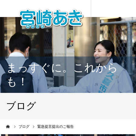
まっすぐに。これから
も！
ブログ
ーム
ブログ
緊急提言提出のご報告