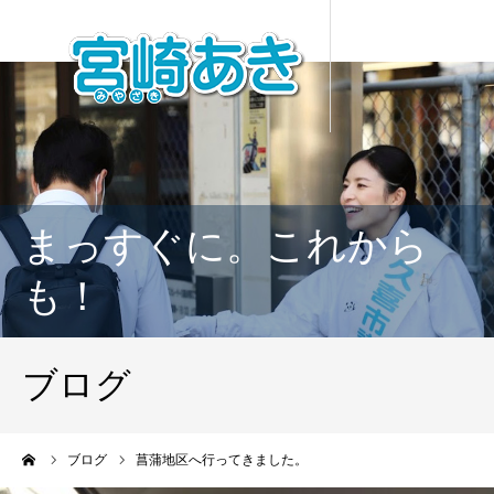
まっすぐに。これから
も！
ブログ
ーム
ブログ
菖蒲地区へ行ってきました。