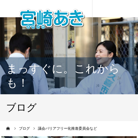
まっすぐに。これから
も！
ブログ
ーム
ブログ
議会バリアフリー化推進委員会など