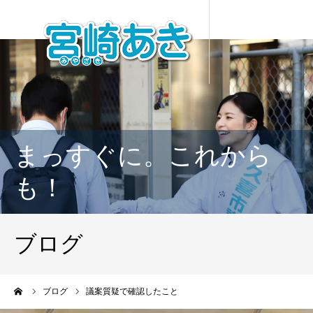
まっすぐに。これから
も！
ブログ
ーム
ブログ
議案質疑で確認したこと