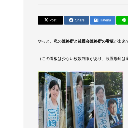
Post
Share
Hatena
やっと、私の
連絡所と後援会連絡所の看板
が出来
（この看板は少ない枚数制限があり、設置場所は