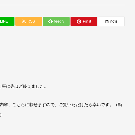
LINE
RSS
feedly
Pin it
note
無事に先ほど終えました。
１日１日の内容、こちらに載せますので、ご覧いただけたら幸いです。（動
。）