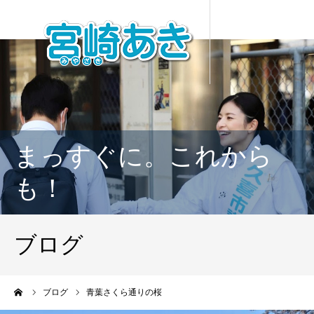
まっすぐに。これから
も！
ブログ
ーム
ブログ
青葉さくら通りの桜