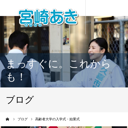
まっすぐに。これから
も！
ブログ
ーム
ブログ
高齢者大学の入学式・始業式