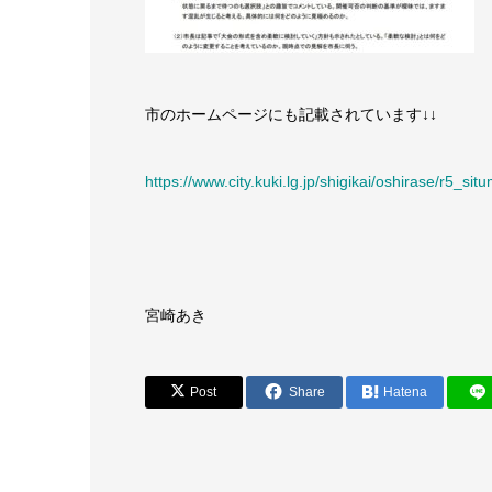
市のホームページにも記載されています↓↓
https://www.city.kuki.lg.jp/shigikai/oshirase/r5_si
宮崎あき
Post
Share
Hatena