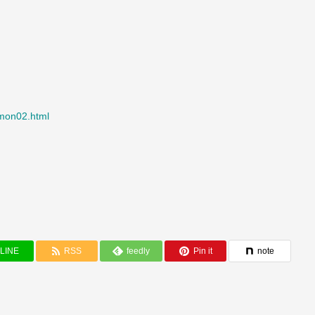
tumon02.html
LINE
RSS
feedly
Pin it
note