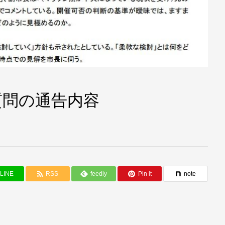
質問の通告内容
LINE
RSS
feedly
Pin it
note