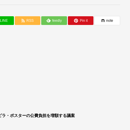
LINE
RSS
feedly
Pin it
note
ビラ・ポスターの公費負担を増額する議案