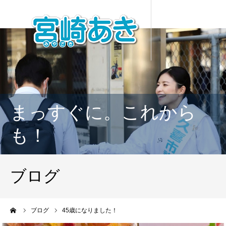
まっすぐに。これから
も！
ブログ
ーム
ブログ
45歳になりました！