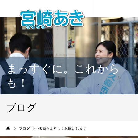
まっすぐに。これから
も！
ブログ
ーム
ブログ
46歳もよろしくお願いします