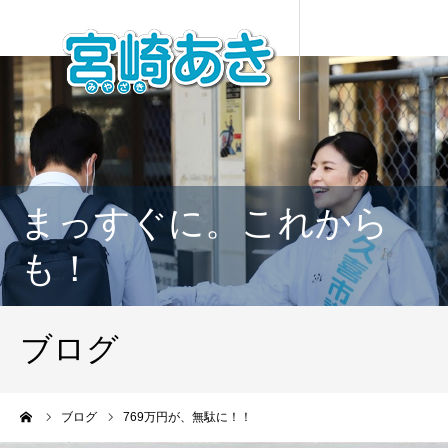
まっすぐに。これから
も！
ブログ
ーム
ブログ
769万円が、無駄に！！