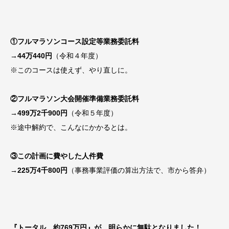
①フルマラソンコース設定等業務委託料
→44万440円
（令和４年度）
※このコースは使えず、やり直しに。
②フルマラソン大会開催準備業務委託料
→499万2千900円
（令和５年度）
※途中解約で、こんなにかかるとは。
③この計画に費やした人件費
→225万4千800円
（事務事業評価の算出方法で、市から答弁）
『トータル 約769万円』が、明らかに無駄となりました！