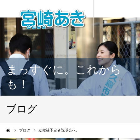
まっすぐに。これから
も！
ブログ
ーム
ブログ
立候補予定者説明会へ。